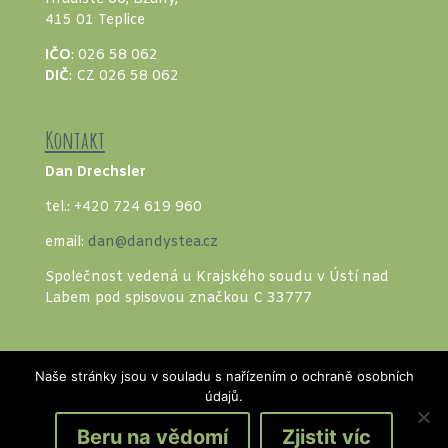
415 01 Teplice
IČO
: 026 58 062
DIČ
: CZ 026 58 062
Kontakt
Dan Drechsler
tel.: +420 724 619 960
email:
dan@dandystea.cz
Společnost vedená u Krajského soudu v Ústí nad
Labem pod spisovou značkou C 33777
Naše stránky jsou v souladu s nařízením o ochraně osobních
údajů.
Beru na vědomí
Zjistit víc