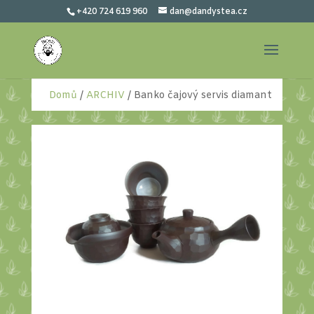
+420 724 619 960
dan@dandystea.cz
Domů
/
ARCHIV
/ Banko čajový servis diamant