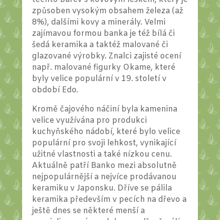
způsoben vysokým obsahem železa (až
8%), dalšími kovy a minerály. Velmi
zajímavou formou banka je též bílá či
šedá keramika a taktéž malované či
glazované výrobky. Znalci zajisté ocení
např. malované figurky Okame, které
byly velice populární v 19. století v
období Edo.
Kromě čajového náčiní byla kamenina
velice využívána pro produkci
kuchyňského nádobí, které bylo velice
populární pro svoji lehkost, vynikající
užitné vlastnosti a také nízkou cenu.
Aktuálně patří Banko mezi absolutně
nejpopulárnější a nejvíce prodávanou
keramiku v Japonsku. Dříve se pálila
keramika především v pecích na dřevo a
ještě dnes se některé menší a