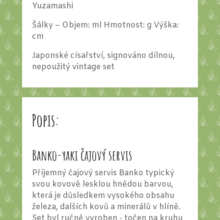
Yuzamashi
Šálky – Objem: ml Hmotnost: g Výška:
cm
Japonské císařství, signováno dílnou,
nepoužitý vintage set
Popis:
Banko-yaki čajový servis
Příjemný čajový servis Banko typický
svou kovově lesklou hnědou barvou,
která je důsledkem vysokého obsahu
železa, dalších kovů a minerálů v hlíně.
Set byl ručně vyroben - točen na kruhu