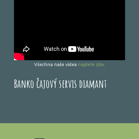
Všechna naše videa
najdete zde
.
Banko čajový servis diamant