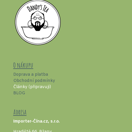
O nákupu
Doprava a platba
Obchodní podmínky
Články (připravuji)
BLOG
Adresa
Importer-Čína.cz, s.r.o.
Hradiště 66, Bžany,