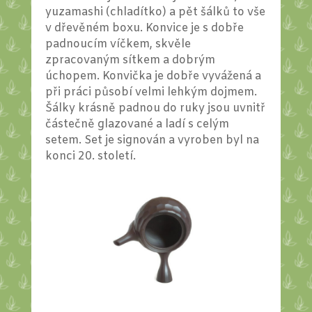
yuzamashi (chladítko) a pět šálků to vše
v dřevěném boxu. Konvice je s dobře
padnoucím víčkem, skvěle
zpracovaným sítkem a dobrým
úchopem. Konvička je dobře vyvážená a
při práci působí velmi lehkým dojmem.
Šálky krásně padnou do ruky jsou uvnitř
částečně glazované a ladí s celým
setem. Set je signován a vyroben byl na
konci 20. století.