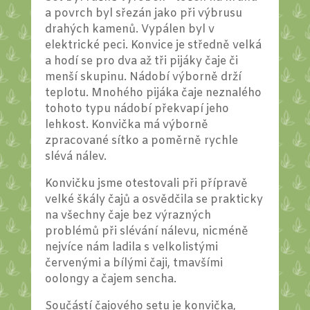
a povrch byl sřezán jako při výbrusu
drahých kamenů. Vypálen byl v
elektrické peci. Konvice je středně velká
a hodí se pro dva až tři pijáky čaje či
menší skupinu. Nádobí výborně drží
teplotu. Mnohého pijáka čaje neznalého
tohoto typu nádobí překvapí jeho
lehkost. Konvička má výborně
zpracované sítko a poměrně rychle
slévá nálev.
Konvičku jsme otestovali při přípravě
velké škály čajů a osvědčila se prakticky
na všechny čaje bez výrazných
problémů při slévání nálevu, nicméně
nejvíce nám ladila s velkolistými
červenými a bílými čaji, tmavšími
oolongy a čajem sencha.
Součástí čajového setu je konvička,