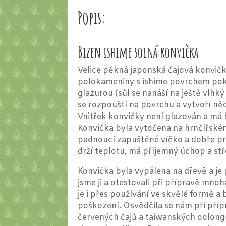
Popis:
Bizen ishime solná konvička
Velice pěkná japonská čajová konvičk
polokameniny s ishime povrchem po
glazurou (sůl se nanáší na ještě vlhk
se rozpouští na povrchu a vytvoří něc
Vnitřek konvičky není glazován a má
Konvička byla vytočena na hrnčířské
padnoucí zapuštěné víčko a dobře pr
drží teplotu, má příjemný úchop a stř
Konvička byla vypálena na dřevě a je p
jsme ji a otestovali při přípravě mnoh
je i přes používání ve skvělé formě a 
poškození. Osvědčila se nám při příp
červených čajů a taiwanských oolongů