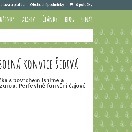
prava a platba
Obchodní podmínky
0 položky
sušenky
Archiv
Články
BLOG
O nás
solná konvice šedivá
čka s povrchem Ishime a
zurou. Perfektně funkční čajové