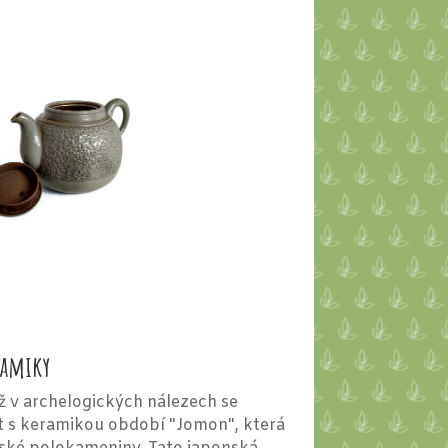
ramiky
již v archelogických nálezech se
t s keramikou období "Jomon", která