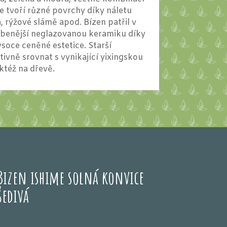
e tvoří různé povrchy díky náletu
 rýžové slámě apod. Bízen patřil v
íbenější neglazovanou keramiku díky
soce ceněné estetice. Starší
tivně srovnat s vynikající yixingskou
též na dřevě.
Bizen ishime solná konvice
šedivá