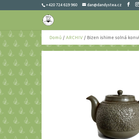
+420 724 619 960
dan@dandystea.cz
Domů
/
ARCHIV
/ Bizen ishime solná konv