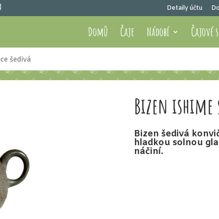
Detaily účtu
Do
Domů
Čaje
Nádobí
Čajové 
ice šedivá
Bizen ishime 
Bizen šedivá konvi
hladkou solnou gla
náčiní.