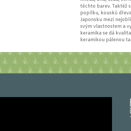
těchto barev. Taktéž s
popílku, kousků dřeva,
Japonsku mezi nejobl
svým vlastnostem a vy
keramika se dá kvalita
keramikou pálenou tak