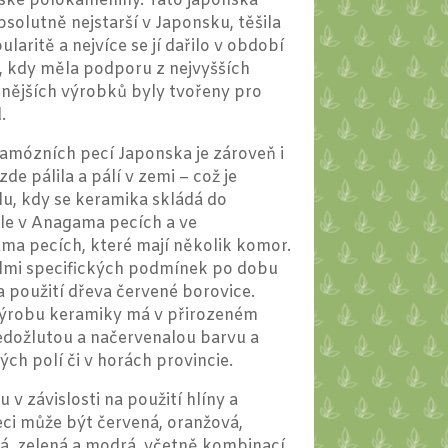
nské polokameniny. Tato japonská
solutně nejstarší v Japonsku, těšila
laritě a nejvíce se jí dařilo v období
m, kdy měla podporu z nejvyšších
snějších výrobků byly tvořeny pro
.
famózních pecí Japonska je zároveň i
zde pálila a pálí v zemi – což je
lu, kdy se keramika skládá do
le v Anagama pecích a ve
ma pecích, které mají několik komor.
elmi specifických podmínek po dobu
a použití dřeva červené borovice.
výrobu keramiky má v přirozeném
šedožlutou a načervenalou barvu a
ch polí či v horách provincie.
 v závislosti na použití hlíny a
ci může být červená, oranžová,
ná, zelená a modrá, včetně kombinací