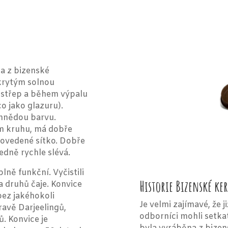
a z bizenské
krytým solnou
ý střep a během výpalu
o jako glazuru).
 hnědou barvu.
m kruhu, má dobře
ovedené sítko. Dobře
edně rychle slévá.
lně funkční. Vyčistili
Historie Bizenské ke
a druhů čaje. Konvice
bez jakéhokoli
Je velmi zajímavé, že 
ravě Darjeelingů,
odborníci mohli setka
. Konvice je