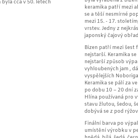
byla vyráběna z bize
byla cca v 50. letech
keramika patří mezi ab
se a těší nesmírné popu
mezi 15. - 17. století
vrstev. Jedny z nejkrá
japonský čajový obřad
Bizen patří mezi šest 
nejstarší. Keramika se 
nejstarší způsob výpa
vyhloubených jam , dá
vyspělejších Noboriga
Keramika se pálí za v
po dobu 10 – 20 dní z
Hlína používaná pro 
stavu žlutou, šedou, 
dobývá se z pod rýžový
Finální barva po výpalu
umístění výrobku v pe
hnědá, bílá, šedá, čer