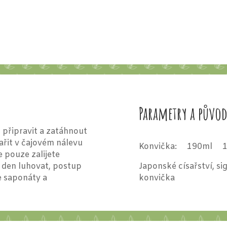
Parametry a půvo
 připravit a zatáhnout
ařit v čajovém nálevu
Konvička: 190ml 1
 pouze zalijete
ý den luhovat, postup
Japonské císařství, s
e saponáty a
konvička