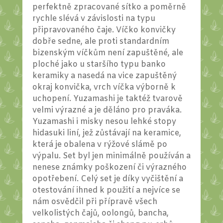
perfektně zpracované sítko a poměrně
rychle slévá v závislosti na typu
připravovaného čaje. Víčko konvičky
dobře sedne, ale proti standardním
bizenským víčkům není zapuštěné, ale
ploché jako u staršího typu banko
keramiky a nasedá na vice zapuštěný
okraj konvička, vrch víčka výborně k
uchopení. Yuzamashi je taktéž tvarově
velmi výrazné a je děláno pro praváka.
Yuzamashi i misky nesou lehké stopy
hidasuki liní, jež zůstávají na keramice,
která je obalena v rýžové slámě po
výpalu. Set byl jen minimálně používán a
nenese známky poškození či výrazného
opotřebení. Celý set je díky vyčištění a
otestování ihned k použití a nejvíce se
nám osvědčil při přípravě všech
velkolistých čajů, oolongů, bancha,