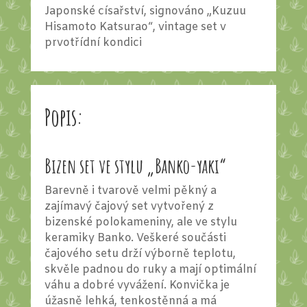
Japonské císařství, signováno „Kuzuu
Hisamoto Katsurao“, vintage set v
prvotřídní kondici
Popis:
Bizen set ve stylu „Banko-yaki“
Barevně i tvarově velmi pěkný a
zajímavý čajový set vytvořený z
bizenské polokameniny, ale ve stylu
keramiky Banko. Veškeré součásti
čajového setu drží výborně teplotu,
skvěle padnou do ruky a mají optimální
váhu a dobré vyvážení. Konvička je
úžasně lehká, tenkostěnná a má