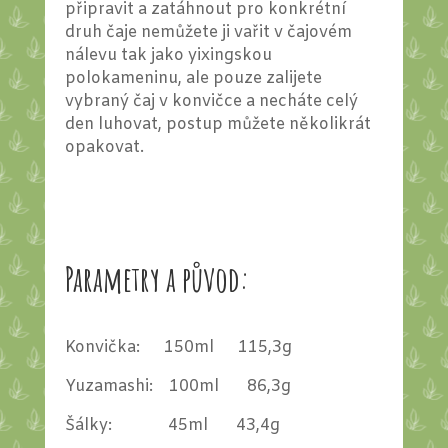
připravit a zatáhnout pro konkrétní
druh čaje nemůžete ji vařit v čajovém
nálevu tak jako yixingskou
polokameninu, ale pouze zalijete
vybraný čaj v konvičce a necháte celý
den luhovat, postup můžete několikrát
opakovat.
Parametry a původ:
Konvička: 150ml 115,3g
Yuzamashi: 100ml 86,3g
Šálky: 45ml 43,4g