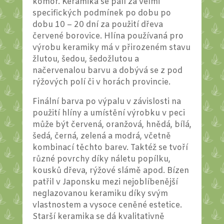
komor. Keramika se pálí za velmi
specifických podmínek po dobu po
dobu 10 – 20 dní za použití dřeva
červené borovice. Hlína používaná pro
výrobu keramiky má v přirozeném stavu
žlutou, šedou, šedožlutou a
načervenalou barvu a dobývá se z pod
rýžových polí či v horách provincie.
Finální barva po výpalu v závislosti na
použití hlíny a umístění výrobku v peci
může být červená, oranžová, hnědá, bílá,
šedá, černá, zelená a modrá, včetně
kombinací těchto barev. Taktéž se tvoří
různé povrchy díky náletu popílku,
kousků dřeva, rýžové slámě apod. Bízen
patřil v Japonsku mezi nejoblíbenější
neglazovanou keramiku díky svým
vlastnostem a vysoce ceněné estetice.
Starší keramika se dá kvalitativně