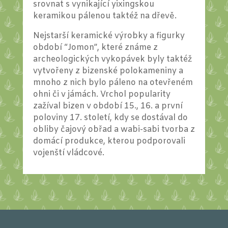
srovnat s vynikající yixingskou
keramikou pálenou taktéž na dřevě.
Nejstarší keramické výrobky a figurky
období “Jomon”, které známe z
archeologických vykopávek byly taktéž
vytvořeny z bizenské polokameniny a
mnoho z nich bylo páleno na otevřeném
ohni či v jámách. Vrchol popularity
zažíval bizen v období 15., 16. a první
poloviny 17. století, kdy se dostával do
obliby čajový obřad a wabi-sabi tvorba z
domácí produkce, kterou podporovali
vojenští vládcové.