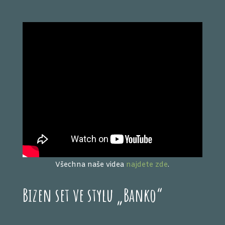
Všechna naše videa
najdete zde
.
Bizen set ve stylu „Banko“