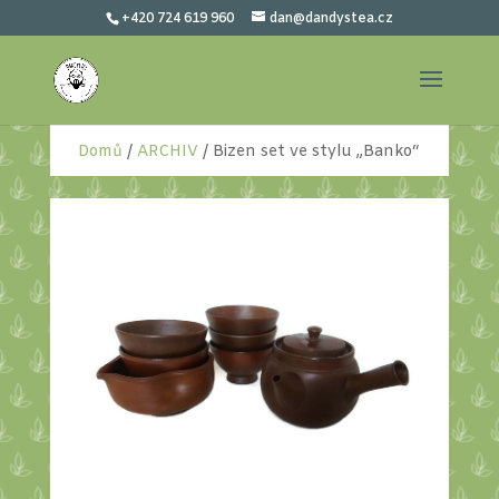
+420 724 619 960
dan@dandystea.cz
Domů
/
ARCHIV
/ Bizen set ve stylu „Banko“