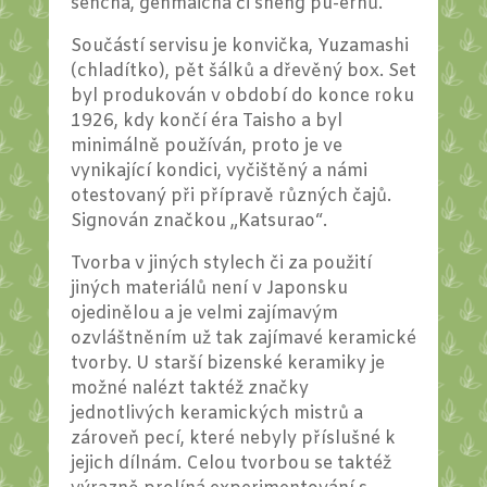
sencha, genmaicha či sheng pu-erhů.
Součástí servisu je konvička, Yuzamashi
(chladítko), pět šálků a dřevěný box. Set
byl produkován v období do konce roku
1926, kdy končí éra Taisho a byl
minimálně používán, proto je ve
vynikající kondici, vyčištěný a námi
otestovaný při přípravě různých čajů.
Signován značkou „Katsurao“.
Tvorba v jiných stylech či za použití
jiných materiálů není v Japonsku
ojedinělou a je velmi zajímavým
ozvláštněním už tak zajímavé keramické
tvorby. U starší bizenské keramiky je
možné nalézt taktéž značky
jednotlivých keramických mistrů a
zároveň pecí, které nebyly příslušné k
jejich dílnám. Celou tvorbou se taktéž