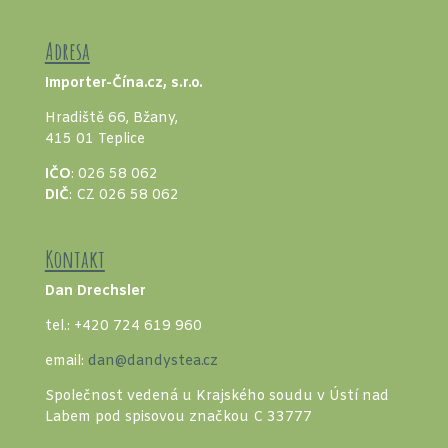
Adresa
Importer-Čína.cz, s.r.o.
Hradiště 66, Bžany,
415 01 Teplice
IČO
: 026 58 062
DIČ
: CZ 026 58 062
Kontakt
Dan Drechsler
tel.: +420 724 619 960
email:
dan@dandystea.cz
Společnost vedená u Krajského soudu v Ústí nad
Labem pod spisovou značkou C 33777