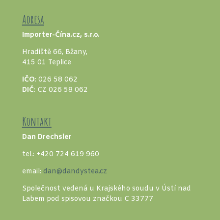
Adresa
Importer-Čína.cz, s.r.o.
Hradiště 66, Bžany,
415 01 Teplice
IČO
: 026 58 062
DIČ
: CZ 026 58 062
Kontakt
Dan Drechsler
tel.: +420 724 619 960
email:
dan@dandystea.cz
Společnost vedená u Krajského soudu v Ústí nad
Labem pod spisovou značkou C 33777