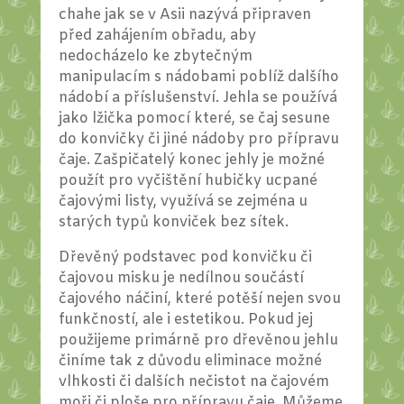
chahe jak se v Asii nazývá připraven
před zahájením obřadu, aby
nedocházelo ke zbytečným
manipulacím s nádobami poblíž dalšího
nádobí a příslušenství. Jehla se používá
jako lžička pomocí které, se čaj sesune
do konvičky či jiné nádoby pro přípravu
čaje. Zašpičatelý konec jehly je možné
použít pro vyčištění hubičky ucpané
čajovými listy, využívá se zejména u
starých typů konviček bez sítek.
Dřevěný podstavec pod konvičku či
čajovou misku je nedílnou součástí
čajového náčiní, které potěší nejen svou
funkčností, ale i estetikou. Pokud jej
použijeme primárně pro dřevěnou jehlu
činíme tak z důvodu eliminace možné
vlhkosti či dalších nečistot na čajovém
moři či ploše pro přípravu čaje. Můžeme