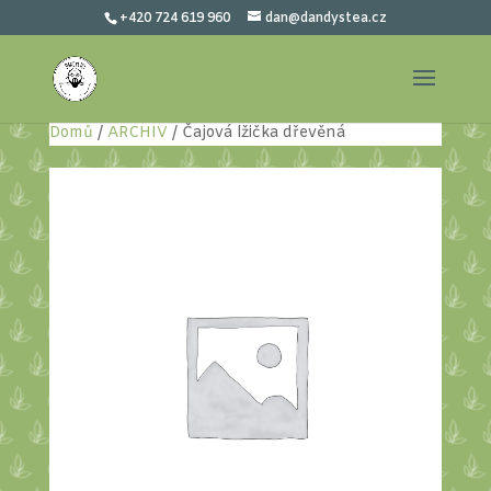
+420 724 619 960
dan@dandystea.cz
Domů
/
ARCHIV
/ Čajová lžička dřevěná