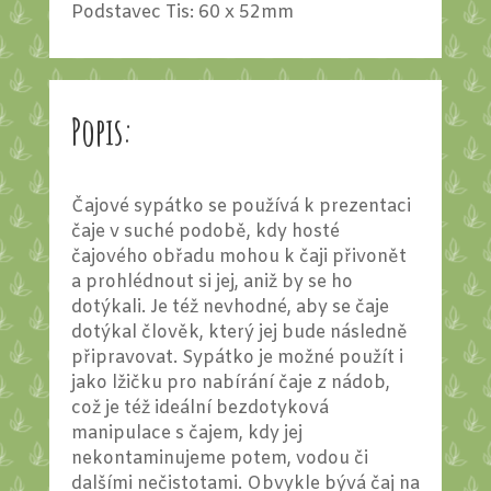
Podstavec Tis: 60 x 52mm
Popis:
Čajové sypátko se používá k prezentaci
čaje v suché podobě, kdy hosté
čajového obřadu mohou k čaji přivonět
a prohlédnout si jej, aniž by se ho
dotýkali. Je též nevhodné, aby se čaje
dotýkal člověk, který jej bude následně
připravovat. Sypátko je možné použít i
jako lžičku pro nabírání čaje z nádob,
což je též ideální bezdotyková
manipulace s čajem, kdy jej
nekontaminujeme potem, vodou či
dalšími nečistotami. Obvykle bývá čaj na