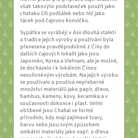
však takovýto podstaveček použít jako
chataku čili podšálek nebo též jako
tácek pod čajovou konvičku.
Sypátka se vyrábějí v Asii dlouhá staletí
a tradice jejich výroby a používání byla
přenesena pravděpodobně z Číny do
dalších čajových lokalit jako jsou
Japonsko, Korea a Vietnam, ale je možné,
že docházelo i k lokálním Čínou
neovlivněným výrobám. Na jejich výrobu
se používalo a používá nepřeberné
množství materiálů jako papír, dřevo,
bambus, kameny, kovy, keramika a v
současnosti dokonce i plast. Velmi
oblíbené jsou Chahai ve formě
přírodnin, kdy mají zajímavé tvary,
barvu nebo jsou svým způsobem
unikátní materiály jako např. u dřeva