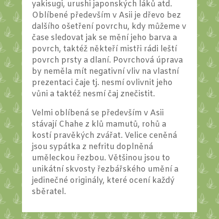
yakisugi, urushi japonských láků atd.
Oblíbené především v Asii je dřevo bez
dalšího ošetření povrchu, kdy můžeme v
čase sledovat jak se mění jeho barva a
povrch, taktéž někteří mistři rádi leští
povrch prsty a dlaní. Povrchová úprava
by neměla mít negativní vliv na vlastní
prezentaci čaje tj. nesmí ovlivnit jeho
vůni a taktéž nesmí čaj znečistit.
Velmi oblíbená se především v Asii
stávají Chahe z klů mamutů, rohů a
kostí pravěkých zvářat. Velice ceněná
jsou sypátka z nefritu doplněná
uměleckou řezbou. Většinou jsou to
unikátní skvosty řezbářského umění a
jedinečné originály, které ocení každý
sběratel.