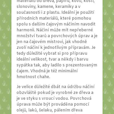
materiálů od dřeva, papíru, kovů, kostí,
slonoviny, kamene, keramiky a v
současnosti i z plastu. Ideální je použití
přírodních materiálů, které pomohou
spolu s dalším čajovým náčiním navodit
harmonii. Náčiní může mít nepřeberné
množství tvarů a povrchových úprav a je
jen na čajovém mistrovi, jak vhodně
zvolí náčiní k jednotlivým přípravám. Je
tedy důležité vybrat si pro přípravu
ideální velikost, tvar a někdy i barvu
sypátka tak, aby ladilo s prezentovaným
čajem. Vhodná je též minimální
hmotnost chahe.
Je velice důležité dbát na údržbu náčiní
obzvláště pokud je vyrobné ze dřeva a
je ve styku s vroucí vodou. Povrchová
úprava může být prováděna pomocí
olejů, laků, šelaku, pálením dřeva