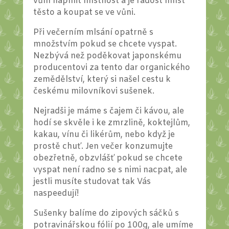
vůní naplnit místnost a je radost hníst
těsto a koupat se ve vůni.
Při večerním mlsání opatrně s
množstvím pokud se chcete vyspat.
Nezbývá než poděkovat japonskému
producentovi za tento dar organického
zemědělství, který si našel cestu k
českému milovníkovi sušenek.
Nejradši je máme s čajem či kávou, ale
hodí se skvěle i ke zmrzlině, koktejlům,
kakau, vínu či likérům, nebo když je
prostě chuť. Jen večer konzumujte
obezřetně, obzvlášť pokud se chcete
vyspat není radno se s nimi nacpat, ale
jestli musíte studovat tak Vás
naspeedují!
Sušenky balíme do zipových sáčků s
potravinářskou fólií po 100g, ale umíme