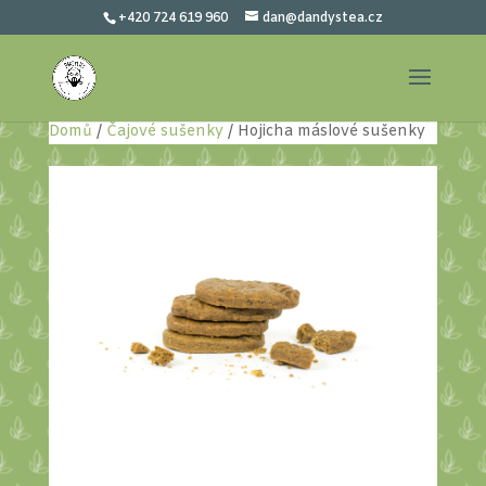
+420 724 619 960
dan@dandystea.cz
Domů
/
Čajové sušenky
/ Hojicha máslové sušenky