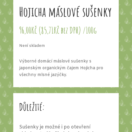
Hojicha máslové sušenky
96,00
Kč
(
85,71
Kč
bez DPH)
/100g
Není skladem
Výborné domácí máslové sušenky s
japonským organickým čajem Hojicha pro
všechny mlsné jazýčky.
Důležité:
Sušenky je možné i po otevření