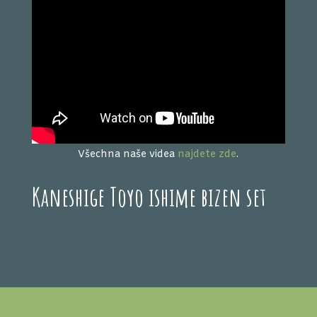
Všechna naše videa
najdete zde
.
Kaneshige Toyo ishime bizen set