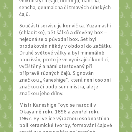
velkolistých čajů, oolongů, bancha,
sencha, genmaicha či tmavých čínských
čajů.
Součástí servisu je konvička, Yuzamashi
(chladítko), pět šálků a dřevěný box –
nejedná se o původní box. Set byl
produkován někdy v období do začátku
Druhé světové války a byl minimálně
používán, proto je ve vynikající kondici,
vyčištěný a námi otestovaný při
přípravě různých čajů. Signován
značkou „Kaneshige“, která není osobní
značkou či podpisem mistra, ale je
značkou jeho dílny.
Mistr Kaneshige Toyo se narodil v
Okayamě roku 1896 a zemřel roku
1967. Byl velice výraznou osobností na
poli keramické tvorby, formování čajové