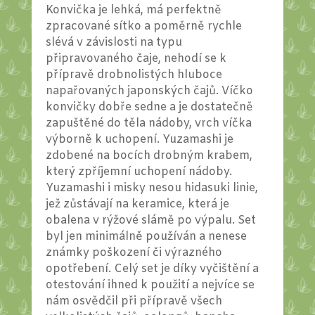
Konvička je lehká, má perfektně
zpracované sítko a poměrně rychle
slévá v závislosti na typu
připravovaného čaje, nehodí se k
přípravě drobnolistých hluboce
napařovaných japonských čajů. Víčko
konvičky dobře sedne a je dostatečně
zapuštěné do těla nádoby, vrch víčka
výborně k uchopení. Yuzamashi je
zdobené na bocích drobným krabem,
který zpříjemní uchopení nádoby.
Yuzamashi i misky nesou hidasuki linie,
jež zůstávají na keramice, která je
obalena v rýžové slámě po výpalu. Set
byl jen minimálně používán a nenese
známky poškození či výrazného
opotřebení. Celý set je díky vyčištění a
otestování ihned k použití a nejvíce se
nám osvědčil při přípravě všech