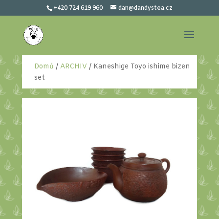
+420 724 619 960
dan@dandystea.cz
Domů
/
ARCHIV
/ Kaneshige Toyo ishime bizen
set