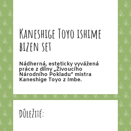
Kaneshige Toyo ishime
bizen set
Nádherná, esteticky vyvážená
práce z dílny „Živoucího
Národního Pokladu“ mistra
Kaneshige Toyo z Imbe.
Důležité: