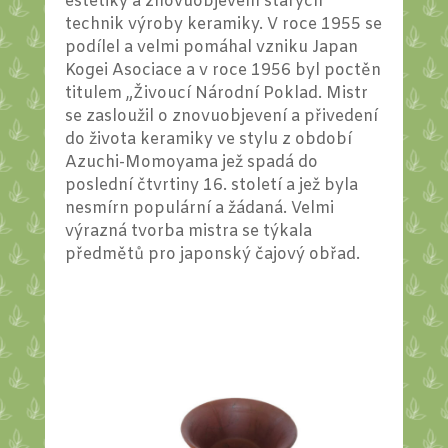
estetiky a znovuobjevení starých
technik výroby keramiky. V roce 1955 se
podílel a velmi pomáhal vzniku Japan
Kogei Asociace a v roce 1956 byl poctěn
titulem „Živoucí Národní Poklad. Mistr
se zasloužil o znovuobjevení a přivedení
do života keramiky ve stylu z období
Azuchi-Momoyama jež spadá do
poslední čtvrtiny 16. století a jež byla
nesmírn populární a žádaná. Velmi
výrazná tvorba mistra se týkala
předmětů pro japonský čajový obřad.