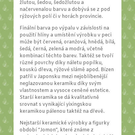
žlutou, šedou, šedožlutou a
načervenalou barvu a dobývá se z pod
rýžových polí či v horách provincie.
Finální barva po výpalu v závislosti na
použití hlíny a umístění výrobku v peci
může být červená, oranžová, hnědá, bílá,
šedá, černá, zelená a modrá, včetně
kombinací těchto barev. Taktéž se tvoří
různé povrchy díky náletu popílku,
kousků dřeva, rýžové slámě apod. Bízen
patřil v Japonsku mezi nejoblíbenější
neglazovanou keramiku díky svým
vlastnostem a vysoce ceněné estetice.
Starší keramika se dá kvalitativně
srovnat s vynikající yixingskou
keramikou pálenou taktéž na dřevě.
Nejstarší keramické výrobky a figurky
období “Jomon”, které známe z