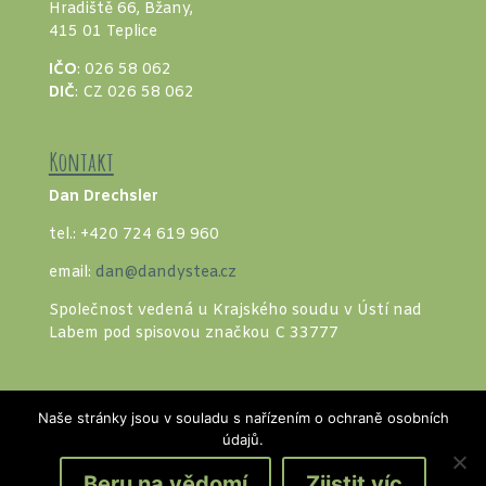
Hradiště 66, Bžany,
415 01 Teplice
IČO
: 026 58 062
DIČ
: CZ 026 58 062
Kontakt
Dan Drechsler
tel.: +420 724 619 960
email:
dan@dandystea.cz
Společnost vedená u Krajského soudu v Ústí nad
Labem pod spisovou značkou C 33777
Naše stránky jsou v souladu s nařízením o ochraně osobních
údajů.
Beru na vědomí
Zjistit víc