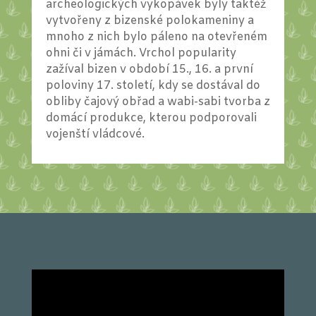
archeologických vykopávek byly taktéž
vytvořeny z bizenské polokameniny a
mnoho z nich bylo páleno na otevřeném
ohni či v jámách. Vrchol popularity
zažíval bizen v období 15., 16. a první
poloviny 17. století, kdy se dostával do
obliby čajový obřad a wabi-sabi tvorba z
domácí produkce, kterou podporovali
vojenští vládcové.