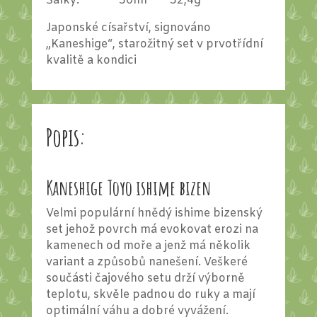
Šálky: 50ml 52,4g
Japonské císařství, signováno
„Kaneshige“, starožitný set v prvotřídní
kvalitě a kondici
Popis:
Kaneshige Toyo ishime bizen
Velmi populární hnědý ishime bizenský
set jehož povrch má evokovat erozi na
kamenech od moře a jenž má několik
variant a způsobů nanešení. Veškeré
součásti čajového setu drží výborně
teplotu, skvěle padnou do ruky a mají
optimální váhu a dobré vyvážení.