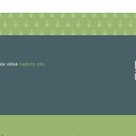
še videa
najdete zde
.