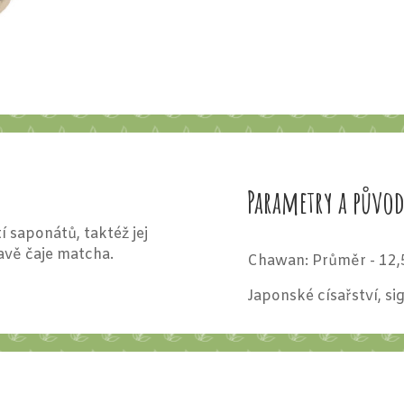
Parametry a půvo
 saponátů, taktéž jej
avě čaje matcha.
Chawan: Průměr - 12
Japonské císařství, s