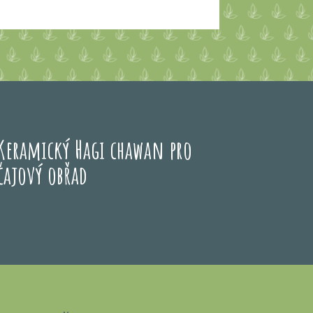
Keramický Hagi chawan pro
čajový obřad