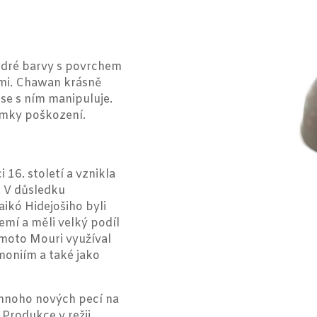
odré barvy s povrchem
mi. Chawan krásně
 se s ním manipuluje.
ámky poškození.
 16. století a vznikla
. V důsledku
ikó Hidejošiho byli
emí a měli velký podíl
umoto Mouri využíval
oniím a také jako
 mnoho nových pecí na
Produkce v režii