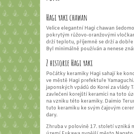
Hagi yaki chawan
Velice elegantní Hagi chawan šedom
pokrytým růžovo-oranžovými vločka
drží teplotu, příjemně se drží a dobře
Byl minimálně používán a nenese zn
Z historie Hagi yaki
Počátky keramiky Hagi sahají ke konci
ve městě Hagi prefektuře Yamaguchi
japonských vpádů do Korei za vlády Ta
zavlečeni korejští keramici na toto úz
na vzniku této keramiky. Daimio Ter
tuto keramiku ke svým čajovým cerem
dary.
Zhruba v polovině 17. století vzniká
území Fukawa nynější město Nagato. 