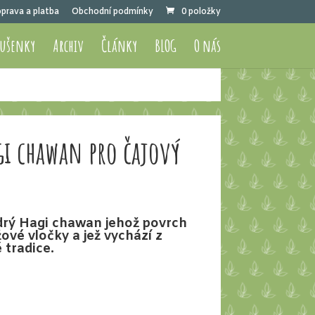
prava a platba
Obchodní podmínky
0 položky
sušenky
Archiv
Články
BLOG
O nás
gi chawan pro čajový
ý Hagi chawan jehož povrch
ové vločky a jež vychází z
 tradice.