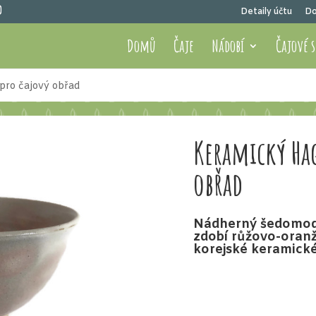
Detaily účtu
Do
Domů
Čaje
Nádobí
Čajové 
pro čajový obřad
Keramický Ha
obřad
Nádherný šedomodr
zdobí růžovo-oranž
korejské keramické