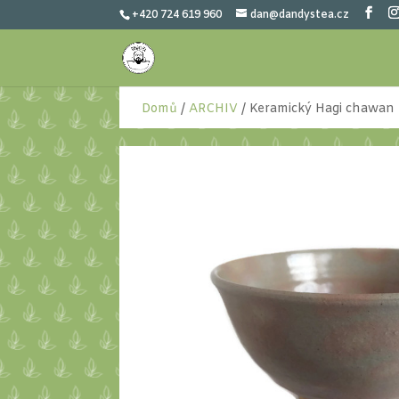
+420 724 619 960
dan@dandystea.cz
Domů
/
ARCHIV
/ Keramický Hagi chawan 