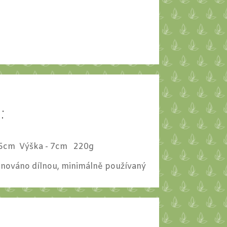
d:
,5cm Výška - 7cm 220g
ignováno dílnou, minimálně používaný