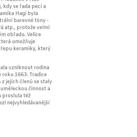
 kdy se řada pecí a
ramika Hagi byla
trální barevné tóny -
vá atp., protože velmi
ém obřadu. Velice
 která umožňuje
třepu keramiky, který
dala vzniknout rodina
 roku 1663. Tradice
z jejích členů se staly
í uměleckou činnost a
 proslula též
ezi nejvyhledávanější