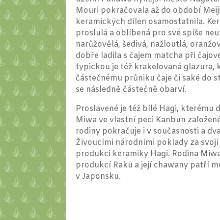
Mouri pokračovala až do období Meiji,
keramických dílen osamostatnila. Ke
proslulá a oblíbená pro své spíše neu
narůžovělá, šedivá, nažloutlá, oranžo
dobře ladila s čajem matcha při čajov
typickou je též krakelovaná glazura,
částečnému průniku čaje či saké do s
se následně částečně obarví.
Proslavené je též bílé Hagi, kterému 
Miwa ve vlastní peci Kanbun založené
rodiny pokračuje i v současnosti a dva 
Živoucími národními poklady za svoj
produkci keramiky Hagi. Rodina Miwa
produkcí Raku a její chawany patří m
v Japonsku.