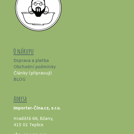
O nákupu
Doprava a platba
Obchodní podmínky
Články (připravuji)
BLOG
Adresa
Importer-Čína.cz, s.r.o.
Hradiště 66, Bžany,
415 01 Teplice