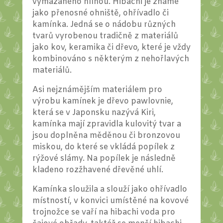
vymazaného hlínou. Hibachi je známé
jako přenosné ohniště, ohřívadlo či
kamínka. Jedná se o nádobu různých
tvarů vyrobenou tradičně z materiálů
jako kov, keramika či dřevo, které je vždy
kombinováno s některým z nehořlavých
materiálů.
Asi nejznámějším materiálem pro
výrobu kamínek je dřevo pawlovnie,
která se v Japonsku nazývá Kiri,
kamínka mají zpravidla kulovitý tvar a
jsou doplněna měděnou či bronzovou
miskou, do které se vkládá popílek z
rýžové slámy. Na popílek je následně
kladeno rozžhavené dřevěné uhlí.
Kamínka sloužila a slouží jako ohřívadlo
místností, v konvici umístěné na kovové
trojnožce se vaří na hibachi voda pro