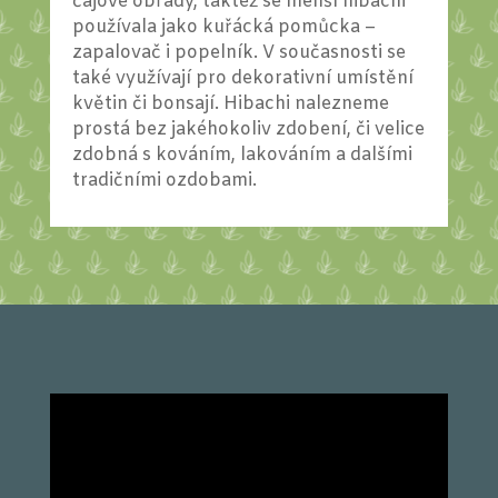
čajové obřady, taktéž se menší hibachi
používala jako kuřácká pomůcka –
zapalovač i popelník. V současnosti se
také využívají pro dekorativní umístění
květin či bonsají. Hibachi nalezneme
prostá bez jakéhokoliv zdobení, či velice
zdobná s kováním, lakováním a dalšími
tradičními ozdobami.